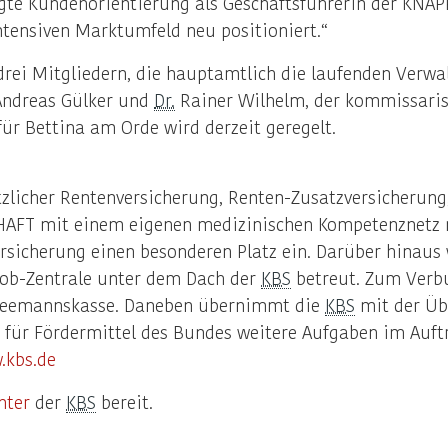
gte Kundenorientierung als Geschäftsführerin der KNA
tensiven Marktumfeld neu positioniert.“
rei Mitgliedern, die hauptamtlich die laufenden Verwal
 Andreas Gülker und
Dr.
Rainer Wilhelm, der kommissaris
r Bettina am Orde wird derzeit geregelt.
zlicher Rentenversicherung, Renten-Zusatzversicherung
HAFT mit einem eigenen medizinischen Kompetenznetz 
versicherung einen besonderen Platz ein. Darüber hinaus
job-Zentrale unter dem Dach der
KBS
betreut. Zum Verb
e Seemannskasse. Daneben übernimmt die
KBS
mit der Übe
e für Fördermittel des Bundes weitere Aufgaben im Auf
.kbs.de
nter
der
KBS
bereit.