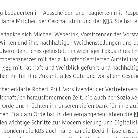
g bedauerten ihr Ausscheiden und reagierten mit Resp
 Jahre Mitglied der Geschäftsführung der
KBS
. Sie hatt
edankte sich Michael Weberink, Vorsitzender des Vorst
 Wirken und ihre nachhaltigen Weichenstellungen und b
ußerordentliches geleistet. Ein wichtiger Fokus ihres 
petenznetzes mit der zukunftsorientierten Aufstellu
e
KBS
mit Tatkraft und Weitblick geführt und nachhaltige
n ihr für ihre Zukunft alles Gute und vor allem Gesun
er erklärte Robert Prill, Vorsitzender der Vertreterve
lschaftlich herausfordernden Zeit, die auch der Sozialv
Orde und möchten ihr unseren tiefen Dank für ihre au
hen. Frau am Orde hat in den vergangenen Jahren die
K
en wichtige Schritte zur Modernisierung und Digitalisie
n, sondern die
KBS
auch näher an die Bedürfnisse unser