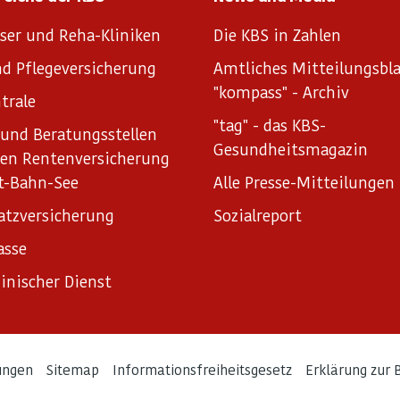
ser und Reha-Kliniken
Die KBS in Zahlen
d Pflegeversicherung
Amtliches Mitteilungsbla
"kompass" - Archiv
trale
"tag" - das KBS-
und Beratungsstellen
Gesundheitsmagazin
hen Rentenversicherung
t-Bahn-See
Alle Presse-Mitteilungen
atzversicherung
Sozialreport
asse
inischer Dienst
ungen
Sitemap
Informationsfreiheitsgesetz
Erklärung zur B