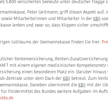
ell 5.800 versicherten Seeleute unter deutscher Flagge sp
Seemannskasse, Peter Geitmann, griff diesen Aspekt auf,
n sowie Mitarbeiterinnen und Mitarbeiter in der
KBS
sow
kasse lenken und zwar so, dass Klippen sicher umschif
hrigen Jubiläums der Seemannskasse finden Sie hier:
Pre
zlicher Rentenversicherung, Renten-Zusatzversicherung
HAFT mit einem eigenen medizinischen Kompetenznetz 
versicherung einen besonderen Platz ein. Darüber hinaus
job-Zentrale unter dem Dach der
KBS
betreut. Zum Verb
e Seemannskasse. Daneben übernimmt die
KBS
mit der Übe
e für Fördermittel des Bundes weitere Aufgaben im Auf
.kbs.de