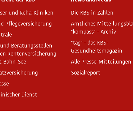
ser und Reha-Kliniken
Die KBS in Zahlen
d Pflegeversicherung
Amtliches Mitteilungsbla
"kompass" - Archiv
trale
"tag" - das KBS-
und Beratungsstellen
Gesundheitsmagazin
hen Rentenversicherung
t-Bahn-See
Alle Presse-Mitteilungen
atzversicherung
Sozialreport
asse
inischer Dienst
ungen
Sitemap
Informationsfreiheitsgesetz
Erklärung zur B