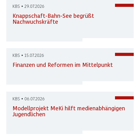
Bahn-
KBS • 29.07.2026
See
Knappschaft-Bahn-See begrüßt
Nachwuchskräfte
Alle
Presse-
Mitteilungen
KBS • 15.07.2026
Finanzen und Reformen im Mittelpunkt
KBS • 06.07.2026
Modellprojekt MeKi hilft medienabhängigen
Jugendlichen