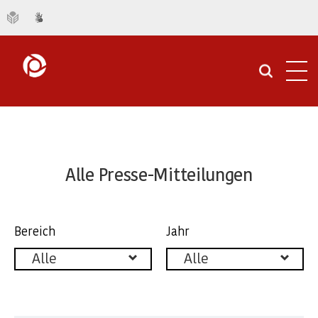
Navi
öffn
Unsere
News
Alle Presse-Mitteilungen
im
Überblick
Facettierung
Bereich
Jahr
der
Alle
Alle
|
Pressemitteilungen
Knappschaft-