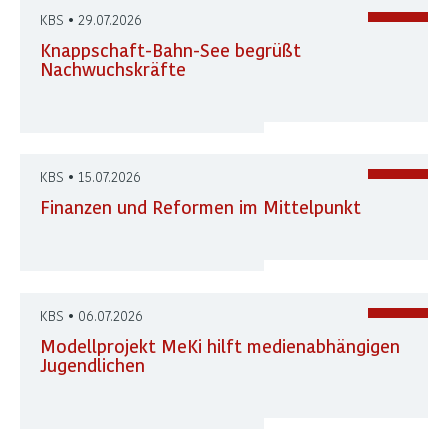
Bahn-
KBS • 29.07.2026
See
Knappschaft-Bahn-See begrüßt
Nachwuchskräfte
Alle
Presse-
Mitteilungen
KBS • 15.07.2026
Finanzen und Reformen im Mittelpunkt
KBS • 06.07.2026
Modellprojekt MeKi hilft medienabhängigen
Jugendlichen