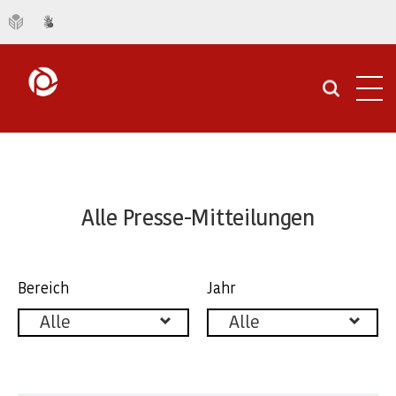
Navi
öffn
Unsere
News
Alle Presse-Mitteilungen
im
Überblick
Facettierung
Bereich
Jahr
der
Alle
Alle
|
Pressemitteilungen
Knappschaft-