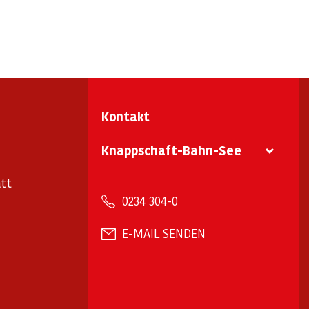
Kontakt
Knappschaft-Bahn-See
tt
0234 304-0
E-MAIL SENDEN