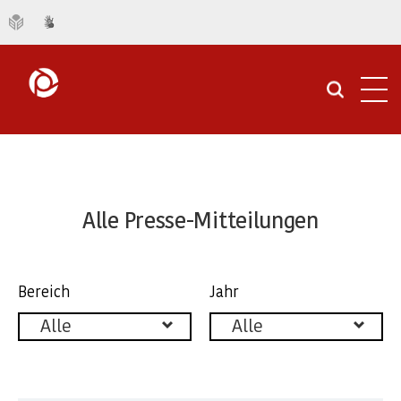
Navi
öffn
Informationsfreiheitsgesetz
Alle
Alle Presse-Mitteilungen
Presse-
Mitteilungen
Facettierung
Bereich
Jahr
der
Alle
Alle
Pressemitteilungen