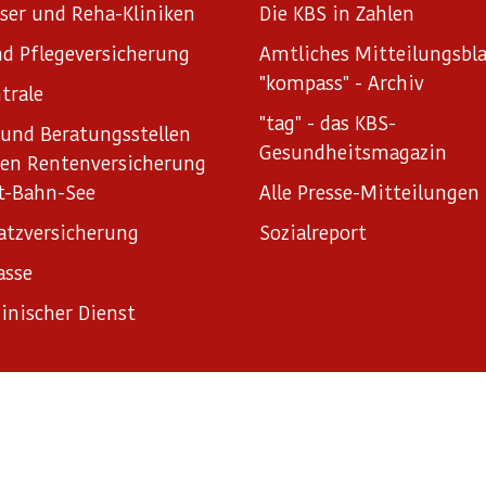
ser und Reha-Kliniken
Die KBS in Zahlen
d Pflegeversicherung
Amtliches Mitteilungsbla
"kompass" - Archiv
trale
"tag" - das KBS-
und Beratungsstellen
Gesundheitsmagazin
hen Rentenversicherung
t-Bahn-See
Alle Presse-Mitteilungen
atzversicherung
Sozialreport
asse
inischer Dienst
ungen
Sitemap
Informationsfreiheitsgesetz
Erklärung zur B