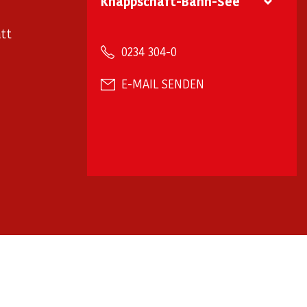
Knappschaft-Bahn-See
tt
0234 304-0
E-MAIL SENDEN
arrierefreiheit
Barriere melden
✉