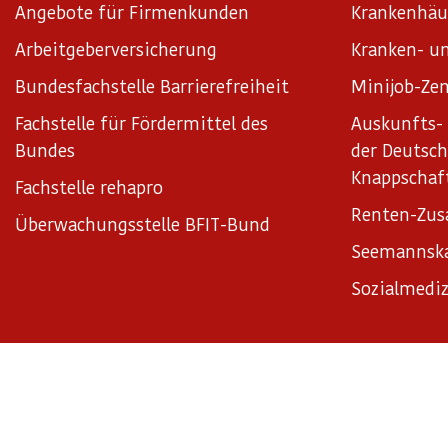
Angebote für Firmenkunden
Krankenhäu
Arbeitgeberversicherung
Kranken- un
Bundesfachstelle Barrierefreiheit
Minijob-Zen
Fachstelle für Fördermittel des
Auskunfts- 
Bundes
der Deutsc
Knappschaf
Fachstelle rehapro
Renten-Zus
Überwachungsstelle BFIT-Bund
Seemannsk
Sozialmediz
Impressum
Datenschutz
Datenschutzeinstellungen
Satz
© Knappschaft Bahn See 2026