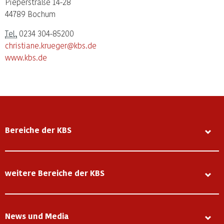
Pieperstraße 14-28
44789 Bochum
Tel.
0234 304-85200
christiane.krueger@kbs.de
www.kbs.de
Bereiche der KBS
weitere Bereiche der KBS
News und Media