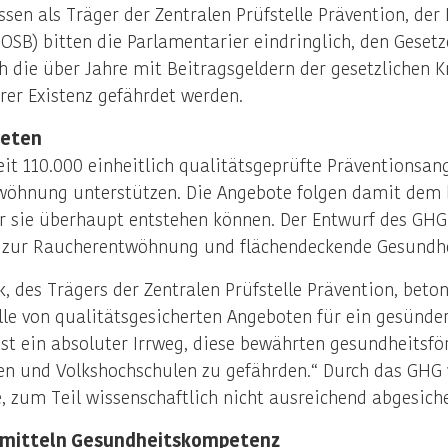
sen als Träger der Zentralen Prüfstelle Prävention, de
SB) bitten die Parlamentarier eindringlich, den Geset
ch die über Jahre mit Beitragsgeldern der gesetzlichen 
rer Existenz gefährdet werden.
reten
it 110.000 einheitlich qualitätsgeprüfte Präventionsang
öhnung unterstützen. Die Angebote folgen damit dem 
 sie überhaupt entstehen können. Der Entwurf des GHG s
el zur Raucherentwöhnung und flächendeckende Gesundh
ek, des Trägers der Zentralen Prüfstelle Prävention, be
 von qualitätsgesicherten Angeboten für ein gesündere
t ein absoluter Irrweg, diese bewährten gesundheitsför
nen und Volkshochschulen zu gefährden.“ Durch das GHG
te, zum Teil wissenschaftlich nicht ausreichend abgesi
rmitteln Gesundheitskompetenz