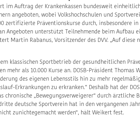
iert im Auftrag der Krankenkassen bundesweit einheitlic
ern angeboten, wobei Volkshochschulen und Sportvereine
00 zertifizierte Präventionskurse durch, insbesondere i
an Angeboten unterstützt Teilnehmende beim Aufbau ei
utert Martin Rabanus, Vorsitzender des DVV. „Auf diese 
em klassischen Sportbetrieb der gesundheitlichen Präv
 mehr als 10.000 Kurse an. DOSB-Präsident Thomas Wei
nderung des eigenen Lebensstils hin zu mehr regelmäßi
eislauf-Erkrankungen zu erkranken.“ Deshalb hat der 
as chronische „Bewegungsverweigerer“ durch ärztliche B
dritte deutsche Sportverein hat in den vergangenen Ja
icht zunichtegemacht werden“, hält Weikert fest.