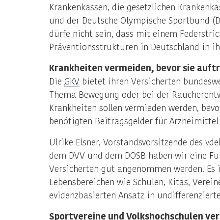
Krankenkassen, die gesetzlichen Krankenkas
und der Deutsche Olympische Sportbund (DO
dürfe nicht sein, dass mit einem Federstri
Präventionsstrukturen in Deutschland in ih
Krankheiten vermeiden, bevor sie auft
Die
GKV
bietet ihren Versicherten bundeswe
Thema Bewegung oder bei der Raucherentw
Krankheiten sollen vermieden werden, bevor
benötigten Beitragsgelder für Arzneimitt
Ulrike Elsner, Vorstandsvorsitzende des vd
dem DVV und dem DOSB haben wir eine Fülle
Versicherten gut angenommen werden. Es is
Lebensbereichen wie Schulen, Kitas, Verei
evidenzbasierten Ansatz in undifferenzier
Sportvereine und Volkshochschulen ve