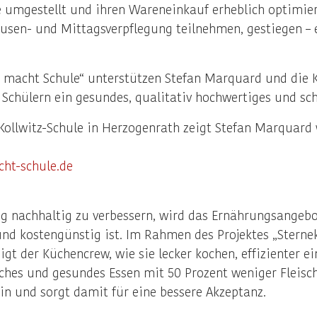
 umgestellt und ihren Wareneinkauf erheblich optimiert
ausen- und Mittagsverpflegung teilnehmen, gestiegen – 
e macht Schule“ unterstützen Stefan Marquard und die
 Schülern ein gesundes, qualitativ hochwertiges und s
Kollwitz-Schule in Herzogenrath zeigt Stefan Marquard w
ht-schule.de
ng nachhaltig zu verbessern, wird das Ernährungsange
und kostengünstig ist. Im Rahmen des Projektes „Sterne
t der Küchencrew, wie sie lecker kochen, effizienter ei
ches und gesundes Essen mit 50 Prozent weniger Fleisc
in und sorgt damit für eine bessere Akzeptanz.