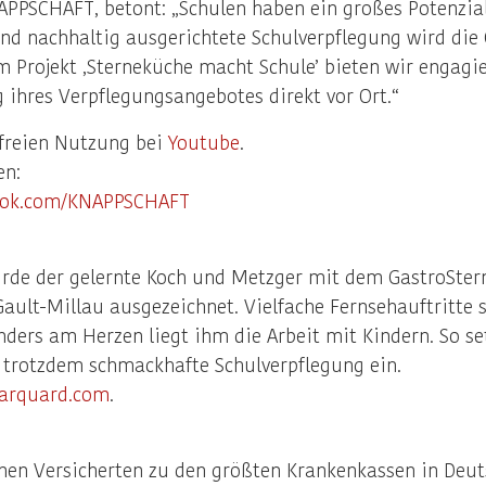
PPSCHAFT, betont: „Schulen haben ein großes Potenzial, 
nd nachhaltig ausgerichtete Schulverpflegung wird die
 Projekt ‚Sterneküche macht Schule’ bieten wir engagie
 ihres Verpflegungsangebotes direkt vor Ort.“
 freien Nutzung bei
Youtube
.
en:
ook.com/KNAPPSCHAFT
de der gelernte Koch und Metzger mit dem GastroStern 
ault-Millau ausgezeichnet. Vielfache Fernsehauftritte
ers am Herzen liegt ihm die Arbeit mit Kindern. So setz
d trotzdem schmackhafte Schulverpflegung ein.
arquard.com
.
nen Versicherten zu den größten Krankenkassen in Deut