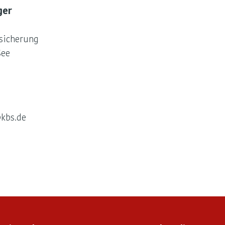
ger
sicherung
See
@kbs.de