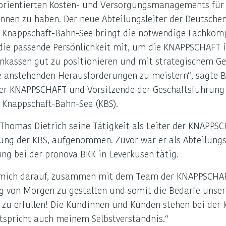
orientierten Kosten- und Versorgungsmanagements für 
en zu haben. Der neue Abteilungsleiter der Deutsche
 Knappschaft-Bahn-See bringt die notwendige Fachkomp
ie passende Persönlichkeit mit, um die KNAPPSCHAFT 
enkassen gut zu positionieren und mit strategischem G
ie anstehenden Herausforderungen zu meistern“, sagte 
der KNAPPSCHAFT und Vorsitzende der Geschäftsführung
 Knappschaft-Bahn-See (KBS).
 Thomas Dietrich seine Tätigkeit als Leiter der KNAPPS
rung der KBS, aufgenommen. Zuvor war er als Abteilun
ng bei der pronova BKK in Leverkusen tätig.
ue mich darauf, zusammen mit dem Team der KNAPPSCHA
g von Morgen zu gestalten und somit die Bedarfe unser
t zu erfüllen! Die Kundinnen und Kunden stehen bei de
tspricht auch meinem Selbstverständnis.“