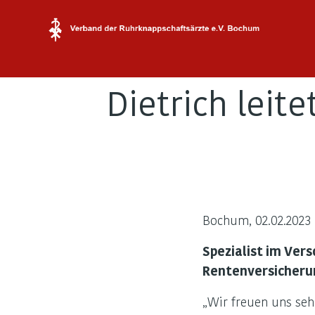
Verband
der
Ruhrknappschaftsär
Dietrich leit
e.V.
Bochum
Dietrich
Bochum, 02.02.2023
leitet
Spezialist im Ver
Rentenversicheru
Kranken-
„Wir freuen uns seh