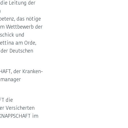
die Leitung der
n
etenz, das nötige
im Wettbewerb der
eschick und
Bettina am Orde,
 der Deutschen
CHAFT, der Kranken-
gsmanager
FT die
er Versicherten
r KNAPPSCHAFT im