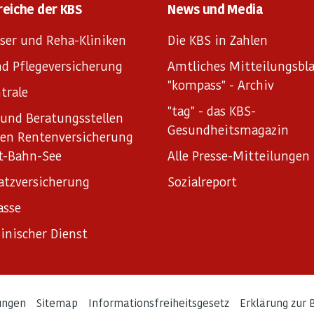
reiche der KBS
News und Media
ser und Reha-Kliniken
Die KBS in Zahlen
d Pflegeversicherung
Amtliches Mitteilungsbla
"kompass" - Archiv
trale
"tag" - das KBS-
und Beratungsstellen
Gesundheitsmagazin
hen Rentenversicherung
t-Bahn-See
Alle Presse-Mitteilungen
atzversicherung
Sozialreport
asse
inischer Dienst
ungen
Sitemap
Informationsfreiheitsgesetz
Erklärung zur B