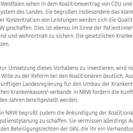
-Westfalen sehen in dem Koalitionsvertrag von CDU und
stem des Landes. Sie begrüßen insbesondere das klar
r Konzentration von Leistungen werden sich die Qualit
 geschaffen. Dies ist ebenso im Sinne der Patientinnen
end und wohnortnah zu sichern. Die gesetzlichen Kran
zen.
r Umsetzung dieses Vorhabens zu investieren, wird na
Wille zu der Reform bei den Koalitionären deutlich. A
 künftigen Landesregierung für den Umbau der Kranken
ichen Krankenkassen/-verbände in NRW fordern die künft
n Jahren bereitgestellt werden.
) in NRW begrüßt zudem die Ankündigung der Koalitionä
gsdienstplanung zu schaffen. Sie vermissen allerdings 
 den Beteiligungsrechten der GKV, die ihr ein Verhandl