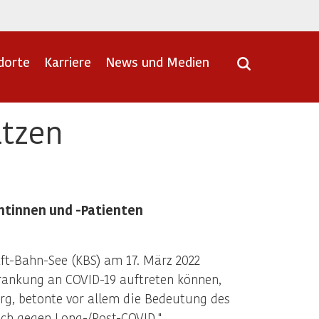
dorte
Karriere
News und Medien
ätzen
ntinnen und -Patienten
ft-Bahn-See (KBS) am 17. März 2022
krankung an COVID-19 auftreten können,
urg, betonte vor allem die Bedeutung des
uch gegen Long-/Post-COVID."