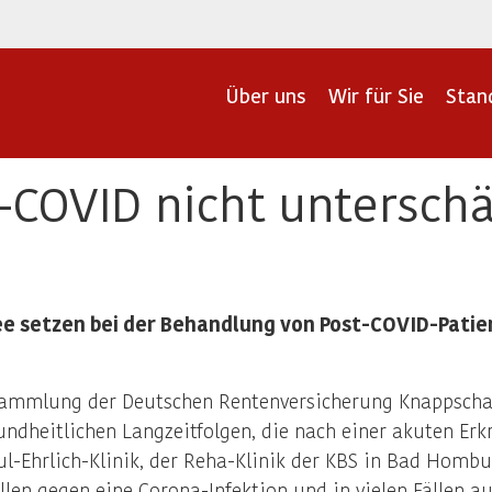
Über uns
Wir für Sie
Stan
-COVID nicht untersch
e setzen bei der Behandlung von Post-COVID-Patie
rsammlung der Deutschen Rentenversicherung Knappscha
sundheitlichen Langzeitfolgen, die nach einer akuten Er
ul-Ehrlich-Klinik, der Reha-Klinik der KBS in Bad Homb
llen gegen eine Corona-Infektion und in vielen Fällen a