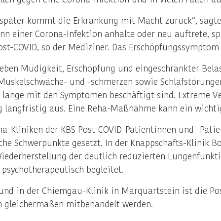
d später kommt die Erkrankung mit Macht zurück“, sag
n einer Corona-Infektion anhalte oder neu auftrete, sp
st-COVID, so der Mediziner. Das Erschöpfungssymptom s
ben Müdigkeit, Erschöpfung und eingeschränkter Belas
uskelschwäche- und -schmerzen sowie Schlafstörungen. 
e lange mit den Symptomen beschäftigt sind. Extreme Ve
 langfristig aus. Eine Reha-Maßnahme kann ein wichtig
eha-Kliniken der KBS Post-COVID-Patientinnen und -Pati
iche Schwerpunkte gesetzt. In der Knappschafts-Klinik 
 Wiederherstellung der deutlich reduzierten Lungenfunk
 psychotherapeutisch begleitet.
 und in der Chiemgau-Klinik in Marquartstein ist die 
n gleichermaßen mitbehandelt werden.