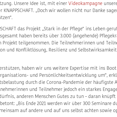
tzung. Unsere Idee ist, mit einer
Videokampagne
unsere
er KNAPPSCHAFT. „Doch wir wollen nicht nur Danke sagen
tzen“.
HAFT das Projekt „Stark in der Pflege“ ins Leben gerufen
nsgesamt haben bereits über 3.000 (angehende) Pflegekr
m Projekt teilgenommen. Die Teilnehmerinnen und Teil
 und Konfliktlösung, Resilienz und Selbstwirksamkei
rstützen, haben wir uns weitere Expertise mit ins Boo
Organisations- und Persönlichkeitsentwicklung um”, erk
itsbelastung durch die Corona-Pandemie der häufigste 
eilnehmerinnen und Teilnehmer jedoch ein starkes Engag
dürfnis, anderen Menschen Gutes zu tun – daran knüpft 
etont: „Bis Ende 2021 werden wir über 300 Seminare dur
meinsam auf andere und auf uns selbst achten sowie op