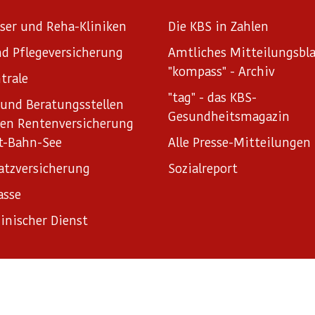
ser und Reha-Kliniken
Die KBS in Zahlen
d Pflegeversicherung
Amtliches Mitteilungsbla
"kompass" - Archiv
trale
"tag" - das KBS-
und Beratungsstellen
Gesundheitsmagazin
hen Rentenversicherung
t-Bahn-See
Alle Presse-Mitteilungen
atzversicherung
Sozialreport
asse
inischer Dienst
ungen
Sitemap
Informationsfreiheitsgesetz
Erklärung zur B