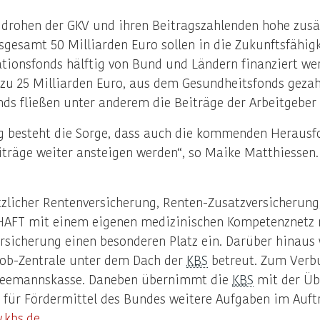
drohen der GKV und ihren Beitragszahlenden hohe zusät
sgesamt 50 Milliarden Euro sollen in die Zukunftsfähigk
tionsfonds hälftig von Bund und Ländern finanziert wer
 zu 25 Milliarden Euro, aus dem Gesundheitsfonds gezah
nds fließen unter anderem die Beiträge der Arbeitgeber
g besteht die Sorge, dass auch die kommenden Herausfo
träge weiter ansteigen werden“, so Maike Matthiessen.
zlicher Rentenversicherung, Renten-Zusatzversicherung
HAFT mit einem eigenen medizinischen Kompetenznetz 
versicherung einen besonderen Platz ein. Darüber hinaus
job-Zentrale unter dem Dach der
KBS
betreut. Zum Verb
e Seemannskasse. Daneben übernimmt die
KBS
mit der Übe
e für Fördermittel des Bundes weitere Aufgaben im Auf
.kbs.de