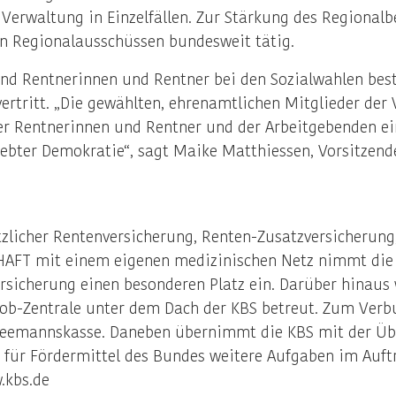
 Verwaltung in Einzelfällen. Zur Stärkung des Regional
en Regionalausschüssen bundesweit tätig.
und Rentnerinnen und Rentner bei den Sozialwahlen best
ertritt. „Die gewählten, ehrenamtlichen Mitglieder der
er Rentnerinnen und Rentner und der Arbeitgebenden ein
elebter Demokratie“, sagt Maike Matthiessen, Vorsitzen
zlicher Rentenversicherung, Renten-Zusatzversicherung
HAFT mit einem eigenen medizinischen Netz nimmt die
ersicherung einen besonderen Platz ein. Darüber hinaus
ijob-Zentrale unter dem Dach der KBS betreut. Zum Ver
 Seemannskasse. Daneben übernimmt die KBS mit der Übe
e für Fördermittel des Bundes weitere Aufgaben im Auf
.kbs.de