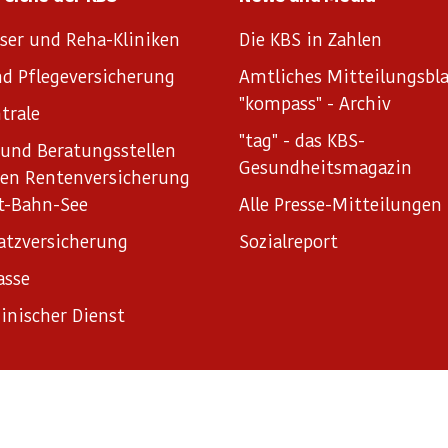
ser und Reha-Kliniken
Die KBS in Zahlen
d Pflegeversicherung
Amtliches Mitteilungsbla
"kompass" - Archiv
trale
"tag" - das KBS-
und Beratungsstellen
Gesundheitsmagazin
hen Rentenversicherung
t-Bahn-See
Alle Presse-Mitteilungen
atzversicherung
Sozialreport
asse
inischer Dienst
ungen
Sitemap
Informationsfreiheitsgesetz
Erklärung zur B