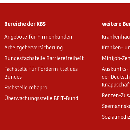
Bereiche der KBS
weitere Be
Angebote für Firmenkunden
Krankenhäu
Arbeitgeberversicherung
Kranken- un
Bundesfachstelle Barrierefreiheit
Minijob-Zen
Fachstelle für Fördermittel des
Auskunfts- 
Bundes
der Deutsc
Knappschaf
Fachstelle rehapro
Renten-Zus
Überwachungsstelle BFIT-Bund
Seemannsk
Sozialmediz