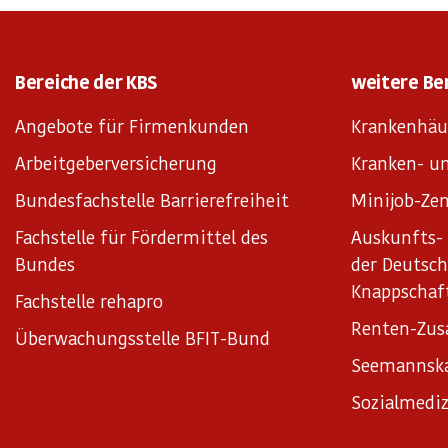
Bereiche der KBS
weitere Be
Angebote für Firmenkunden
Krankenhäu
Arbeitgeberversicherung
Kranken- un
Bundesfachstelle Barrierefreiheit
Minijob-Zen
Fachstelle für Fördermittel des
Auskunfts- 
Bundes
der Deutsc
Knappschaf
Fachstelle rehapro
Renten-Zus
Überwachungsstelle BFIT-Bund
Seemannsk
Sozialmediz