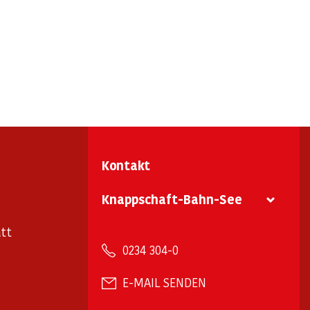
Kontakt
Knappschaft-Bahn-See
tt
0234 304-0
E-MAIL SENDEN