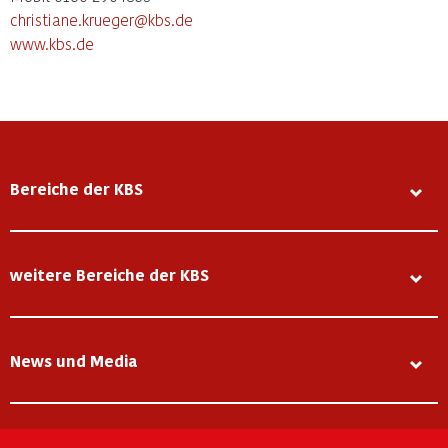
christiane.krueger@kbs.de
www.kbs.de
Bereiche der KBS
weitere Bereiche der KBS
News und Media