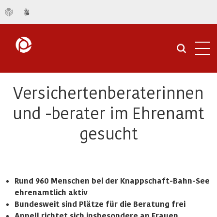
Navi
öffn
Versichertenberaterinnen
und -berater im Ehrenamt
gesucht
Rund 960 Menschen bei der Knappschaft-Bahn-See
ehrenamtlich aktiv
Bundesweit sind Plätze für die Beratung frei
Appell richtet sich insbesondere an Frauen