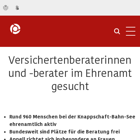
Navi
öffn
Versichertenberaterinnen
und -berater im Ehrenamt
gesucht
Rund 960 Menschen bei der Knappschaft-Bahn-See
ehrenamtlich aktiv
Bundesweit sind Plätze für die Beratung frei
Appell richtet sich insbesondere an Frauen