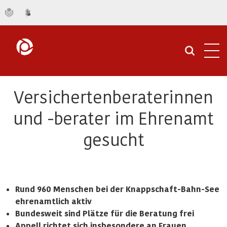
Navi
öffn
Versichertenberaterinnen
und -berater im Ehrenamt
gesucht
Rund 960 Menschen bei der Knappschaft-Bahn-See
ehrenamtlich aktiv
Bundesweit sind Plätze für die Beratung frei
Appell richtet sich insbesondere an Frauen