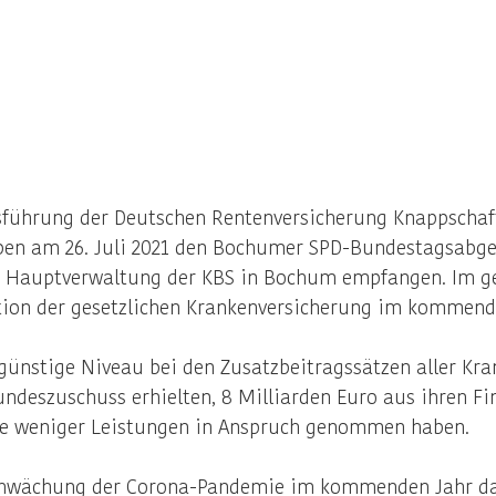
rgroessern
sführung der Deutschen Rentenversicherung Knappschaf
ben am 26. Juli 2021 den Bochumer SPD-Bundestagsabgeo
er Hauptverwaltung der KBS in Bochum empfangen. Im 
tion der gesetzlichen Krankenversicherung im kommende
 günstige Niveau bei den Zusatzbeitragssätzen aller Kr
undeszuschuss erhielten, 8 Milliarden Euro aus ihren F
ie weniger Leistungen in Anspruch genommen haben.
schwächung der Corona-Pandemie im kommenden Jahr da