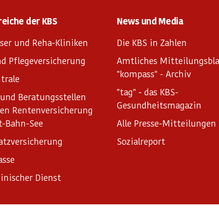
reiche der KBS
News und Media
ser und Reha-Kliniken
Die KBS in Zahlen
d Pflegeversicherung
Amtliches Mitteilungsbla
"kompass" - Archiv
trale
"tag" - das KBS-
und Beratungsstellen
Gesundheitsmagazin
hen Rentenversicherung
t-Bahn-See
Alle Presse-Mitteilungen
atzversicherung
Sozialreport
asse
inischer Dienst