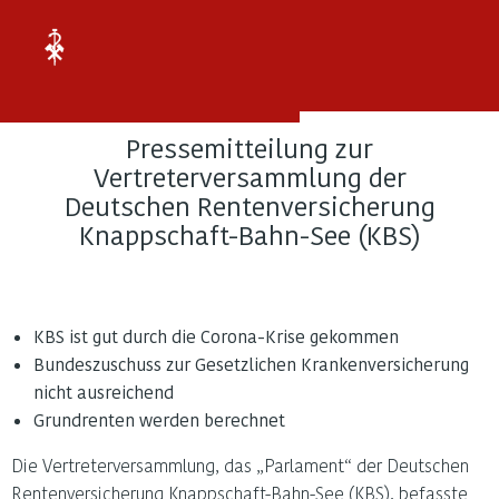
Verband
der
Ruhrknappschaftsärzte
e.V.
Bochum
Pressemitteilung zur
Pressemitteilung
Vertreterversammlung der
zur
Deutschen Rentenversicherung
Vertreterversammlung
Knappschaft-Bahn-See (KBS)
der
Deutschen
Rentenversicherung
KBS ist gut durch die Corona-Krise gekommen
Knappschaft-
Bundeszuschuss zur Gesetzlichen Krankenversicherung
Bahn-
nicht ausreichend
See
Grundrenten werden berechnet
(KBS)
Die Vertreterversammlung, das „Parlament“ der Deutschen
Rentenversicherung Knappschaft-Bahn-See (KBS), befasste