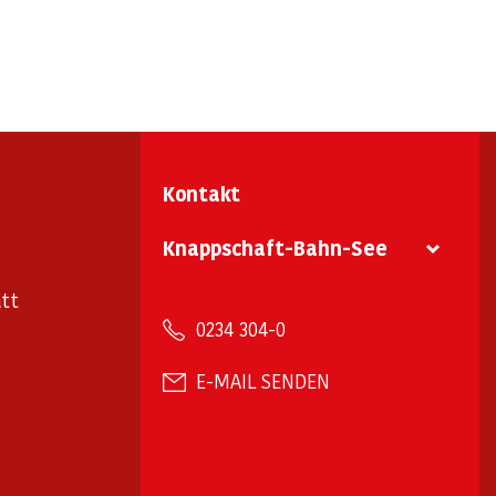
Kontakt
Knappschaft-Bahn-See
tt
0234 304-0
E-MAIL SENDEN