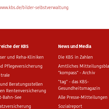
/www.kbs.de/bilder-selbstverwaltung
reiche der KBS
News und Media
ser und Reha-Kliniken
Die KBS in Zahlen
d Pflegeversicherung
Amtliches Mitteilungsbla
"kompass" - Archiv
trale
"tag" - das KBS-
und Beratungsstellen
Gesundheitsmagazin
hen Rentenversicherung
t-Bahn-See
Alle Presse-Mitteilungen
atzversicherung
Sozialreport