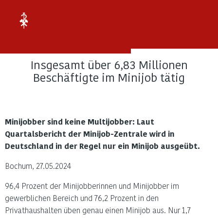
Verband
der
Ruhrknappschaftsärzte
e.V.
Bochum
Insgesamt über 6,83 Millionen
Insgesamt
Beschäftigte im Minijob tätig
über
6,83
Millionen
Minijobber sind keine Multijobber: Laut
Beschäftigte
Quartalsbericht der Minijob-Zentrale wird in
im
Deutschland in der Regel nur ein Minijob ausgeübt.
Minijob
tätig
Bochum, 27.05.2024
96,4 Prozent der Minijobberinnen und Minijobber im
gewerblichen Bereich und 76,2 Prozent in den
Privathaushalten üben genau einen Minijob aus. Nur 1,7