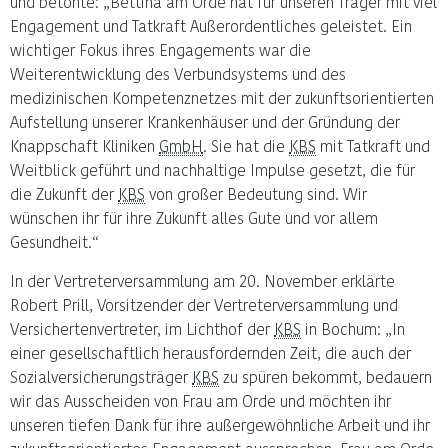
und betonte: „Bettina am Orde hat für unseren Träger mit viel
Engagement und Tatkraft Außerordentliches geleistet. Ein
wichtiger Fokus ihres Engagements war die
Weiterentwicklung des Verbundsystems und des
medizinischen Kompetenznetzes mit der zukunftsorientierten
Aufstellung unserer Krankenhäuser und der Gründung der
Knappschaft Kliniken
GmbH
. Sie hat die
KBS
mit Tatkraft und
Weitblick geführt und nachhaltige Impulse gesetzt, die für
die Zukunft der
KBS
von großer Bedeutung sind. Wir
wünschen ihr für ihre Zukunft alles Gute und vor allem
Gesundheit.“
In der Vertreterversammlung am 20. November erklärte
Robert Prill, Vorsitzender der Vertreterversammlung und
Versichertenvertreter, im Lichthof der
KBS
in Bochum: „In
einer gesellschaftlich herausfordernden Zeit, die auch der
Sozialversicherungsträger
KBS
zu spüren bekommt, bedauern
wir das Ausscheiden von Frau am Orde und möchten ihr
unseren tiefen Dank für ihre außergewöhnliche Arbeit und ihr