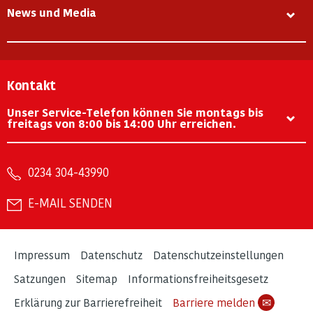
News und Media
Kontakt
Unser Service-Telefon können Sie montags bis
freitags von 8:00 bis 14:00 Uhr erreichen.
0234 304-43990
E-MAIL SENDEN
Impressum
Datenschutz
Datenschutzeinstellungen
Satzungen
Sitemap
Informationsfreiheitsgesetz
Erklärung zur Barrierefreiheit
Barriere melden
✉