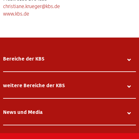
christiane.krueger@kbs.de
www.kbs.de
Bereiche der KBS
weitere Bereiche der KBS
News und Media