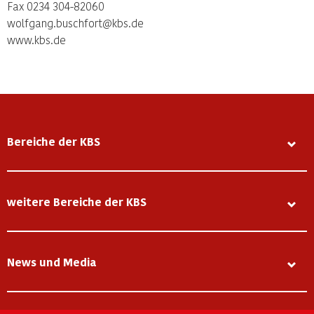
Fax 0234 304-82060
wolfgang.buschfort@kbs.de
www.kbs.de
Bereiche der KBS
weitere Bereiche der KBS
News und Media