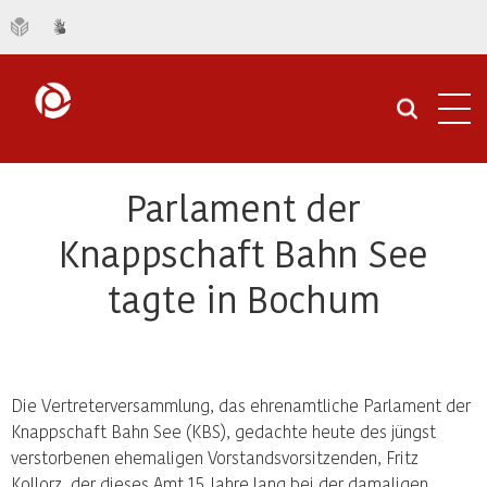
Navi
öffn
Parlament der
Knappschaft Bahn See
tagte in Bochum
Die Vertreterversammlung, das ehrenamtliche Parlament der
Knappschaft Bahn See (KBS), gedachte heute des jüngst
verstorbenen ehemaligen Vorstandsvorsitzenden, Fritz
Kollorz, der dieses Amt 15 Jahre lang bei der damaligen