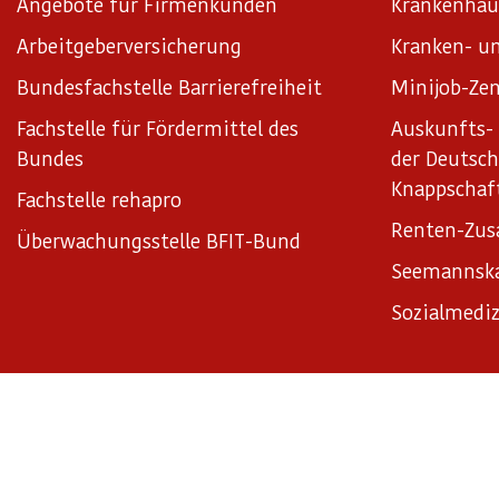
Angebote für Firmenkunden
Krankenhäu
Arbeitgeberversicherung
Kranken- un
Bundesfachstelle Barrierefreiheit
Minijob-Zen
Fachstelle für Fördermittel des
Auskunfts- 
Bundes
der Deutsc
Knappschaf
Fachstelle rehapro
Renten-Zus
Überwachungsstelle BFIT-Bund
Seemannsk
Sozialmediz
Impressum
Datenschutz
Datenschutzeinstellungen
Satz
© Knappschaft Bahn See 2026