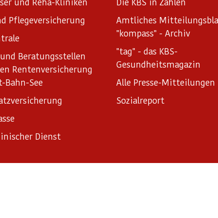
ser und Reha-Kliniken
Die KBS in Zahlen
d Pflegeversicherung
Amtliches Mitteilungsbla
"kompass" - Archiv
trale
"tag" - das KBS-
und Beratungsstellen
Gesundheitsmagazin
hen Rentenversicherung
t-Bahn-See
Alle Presse-Mitteilungen
atzversicherung
Sozialreport
asse
inischer Dienst
ungen
Sitemap
Informationsfreiheitsgesetz
Erklärung zur B